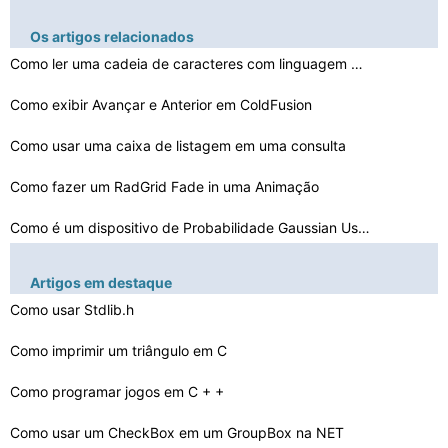
Os artigos relacionados
Como ler uma cadeia de caracteres com linguagem Assembl…
Como exibir Avançar e Anterior em ColdFusion
Como usar uma caixa de listagem em uma consulta
Como fazer um RadGrid Fade in uma Animação
Como é um dispositivo de Probabilidade Gaussian Usado
Como Rip Códigos BYOND
Artigos em destaque
Sintaxe de uma função
Como usar Stdlib.h
Como resolver matrizes utilizando QBasic
Como imprimir um triângulo em C
Como programar jogos em C + +
Como escrever uma associação externa no AFD em WebFOC…
O que é um array de inteiros
Como usar um CheckBox em um GroupBox na NET