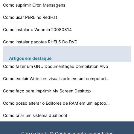
Como suprimir Cron Mensagens
Como usar PERL no RedHat
Como instalar o Webmin 20080814
Como instalar pacotes RHEL5 Do DVD
Como Tweak Linux
Artigos em destaque
Como formatar um disco em Linux
Como fazer um GNU Documentação Compilation Alvo
Como instalar o FFmpeg Usando Python
Como excluir Websites visualizado em um computador
Como faço para imprimir My Screen Desktop
Você pode criar um arquivo executável com um editor d…
Como instalar CIFS Com Nexenta
Como posso alterar o Editores de RAM em um laptop Sony
Como criar um sistema dual boot
Como alterar o ícone de um Post Header
Cop e direita © Conhecimento computador