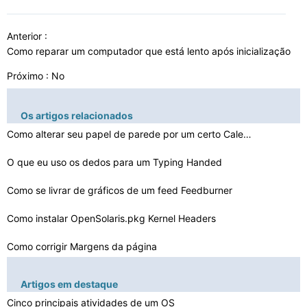
Anterior :
Como reparar um computador que está lento após inicialização
Próximo : No
Os artigos relacionados
Como alterar seu papel de parede por um certo Calendár…
O que eu uso os dedos para um Typing Handed
Como se livrar de gráficos de um feed Feedburner
Como instalar OpenSolaris.pkg Kernel Headers
Como corrigir Margens da página
Quais são as cinco principais atividades de um sistema…
Artigos em destaque
Como se livrar do meu CNE
Cinco principais atividades de um OS