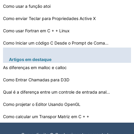
Como usar a função atoi
Como enviar Teclar para Propriedades Active X
Como usar Fortran em C + + Linux
Como Iniciar um código C Desde o Prompt de Comando
Um tutorial sobre Alertas iPhone SDK
Artigos em destaque
Como formatar datas e horas com Iostream
As diferenças em malloc e calloc
Convertendo Char Buffer para dobrar em C + +
Como Entrar Chamadas para D3D
Como incluir fontes personalizadas em um iPhone usando …
Qual é a diferença entre um controle de entrada analó…
Como fazer uma calculadora Geometria em C + +
Como projetar o Editor Usando OpenGL
Como calcular um Transpor Matriz em C + +
Como fazer Int Parte C + + Cordas