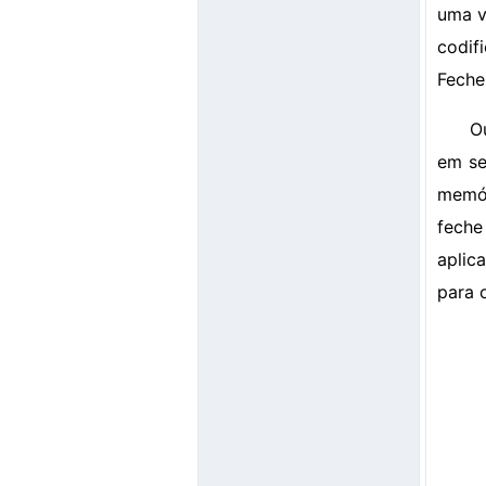
uma v
codif
Feche
O
em se
memór
feche
aplic
para 