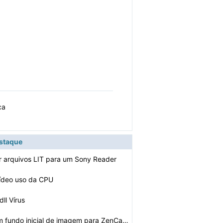
ica
estaque
 arquivos LIT para um Sony Reader
vídeo uso da CPU
dll Vírus
Como alterar um fundo inicial de imagem para ZenCart