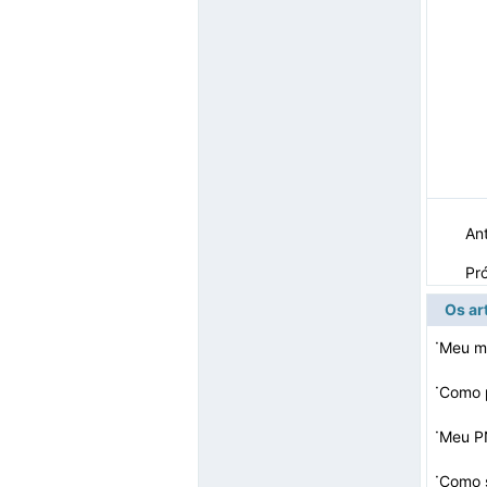
Ant
Pr
Os ar
·
·
·
Meu P
·
Como s