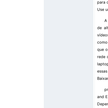
para 
Use u
A
de al
vídeo
como 
que o
rede 
lapto
essas
Baixa
p
and E
Depen