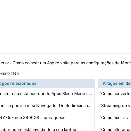
erior :
Como colocar um Aspire volta para as configurações de fábr
óximo : No
tigos relacionados
Artigos em d
·
Meu monitor não está acordando Após Sleep Mode no G4…
Como converter
·
Como posso parar o meu Navegador De Redirecionando para…
Streaming de 
·
NY GeForce 8400GS superaquece
Como excluir a 
·
aber quem está invadindo o seu laptop