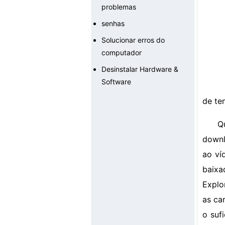
problemas
senhas
Solucionar erros do
computador
Desinstalar Hardware &
Software
de te
Q
downl
ao ví
baixa
Explo
as ca
o suf