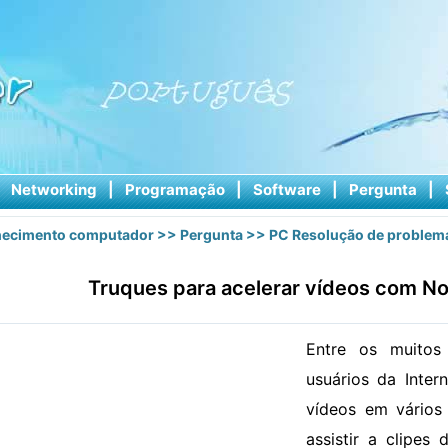
|
Networking
|
Programação
|
Software
|
Pergunta
|
ecimento computador
>>
Pergunta
>>
PC Resolução de problem
Truques para acelerar vídeos com No
Entre os muitos 
usuários da Intern
vídeos em vários
assistir a clipes