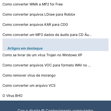
Como converter WMA a MP2 for Free
Como converter arquivos LDraw para Roblox
Como converter arquivos KAR para CDG
Como converter um MP3 dados de áudio para CD Áudio
Como converter SMV para MP3
Artigos em destaque
Como converter OGV para MP3
Como se livrar de um vírus Trojan no Windows XP
Como converter arquivos FLAC Único
Como converter arquivos VOC para formato WAV no Windows…
Como converter para MP3 REM
Como remover vírus de morango
Como usar timidez converter de MIDI para WAV
Como converter um arquivo VCS
O Vírus BHO
Como remover um vírus Password Viewer
Cop e direita © Conhecimento computador