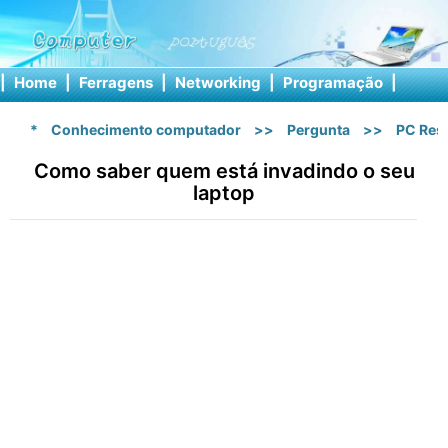
|
Home
|
Ferragens
|
Networking
|
Programação
|
Softw
*
Conhecimento computador
>>
Pergunta
>>
PC Res
Como saber quem está invadindo o seu
laptop