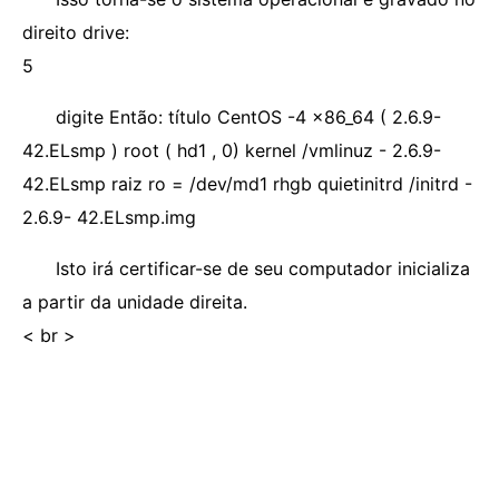
direito drive:
5
digite Então: título CentOS -4 x86_64 ( 2.6.9-
42.ELsmp ) root ( hd1 , 0) kernel /vmlinuz - 2.6.9-
42.ELsmp raiz ro = /dev/md1 rhgb quietinitrd /initrd -
2.6.9- 42.ELsmp.img
Isto irá certificar-se de seu computador inicializa
a partir da unidade direita.
< br >