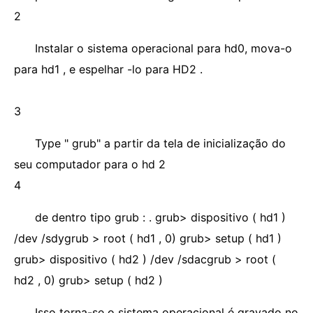
2
Instalar o sistema operacional para hd0, mova-o
para hd1 , e espelhar -lo para HD2 .
3
Type " grub" a partir da tela de inicialização do
seu computador para o hd 2
4
de dentro tipo grub : . grub> dispositivo ( hd1 )
/dev /sdygrub > root ( hd1 , 0) grub> setup ( hd1 )
grub> dispositivo ( hd2 ) /dev /sdacgrub > root (
hd2 , 0) grub> setup ( hd2 )
Isso torna-se o sistema operacional é gravado no