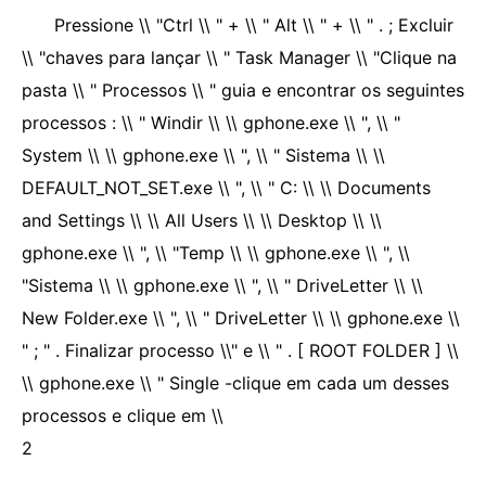
Pressione \\ "Ctrl \\ " + \\ " Alt \\ " + \\ " . ; Excluir
\\ "chaves para lançar \\ " Task Manager \\ "Clique na
pasta \\ " Processos \\ " guia e encontrar os seguintes
processos : \\ " Windir \\ \\ gphone.exe \\ ", \\ "
System \\ \\ gphone.exe \\ ", \\ " Sistema \\ \\
DEFAULT_NOT_SET.exe \\ ", \\ " C: \\ \\ Documents
and Settings \\ \\ All Users \\ \\ Desktop \\ \\
gphone.exe \\ ", \\ "Temp \\ \\ gphone.exe \\ ", \\
"Sistema \\ \\ gphone.exe \\ ", \\ " DriveLetter \\ \\
New Folder.exe \\ ", \\ " DriveLetter \\ \\ gphone.exe \\
" ; " . Finalizar processo \\" e \\ " . [ ROOT FOLDER ] \\
\\ gphone.exe \\ " Single -clique em cada um desses
processos e clique em \\
2