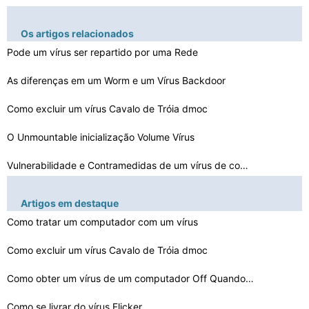
Os artigos relacionados
Pode um vírus ser repartido por uma Rede
As diferenças em um Worm e um Vírus Backdoor
Como excluir um vírus Cavalo de Tróia dmoc
O Unmountable inicialização Volume Vírus
Vulnerabilidade e Contramedidas de um vírus de computa…
Última coisa a fazer quando seu computador recebe um v…
Artigos em destaque
Como tratar um computador com um vírus
Como tratar um computador com um vírus
Como excluir um vírus Cavalo de Tróia dmoc
Como saber se o seu computador tem um vírus quando seu…
Como remover o vírus Win HDD no Windows 7
Como obter um vírus de um computador Off Quando uma te…
Como se livrar do vírus Flicker
Como descrever o mecanismo de um vírus Payload e Trans…