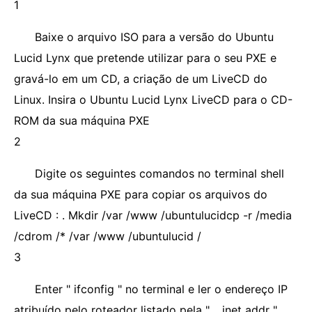
1
Baixe o arquivo ISO para a versão do Ubuntu
Lucid Lynx que pretende utilizar para o seu PXE e
gravá-lo em um CD, a criação de um LiveCD do
Linux. Insira o Ubuntu Lucid Lynx LiveCD para o CD-
ROM da sua máquina PXE
2
Digite os seguintes comandos no terminal shell
da sua máquina PXE para copiar os arquivos do
LiveCD : . Mkdir /var /www /ubuntulucidcp -r /media
/cdrom /* /var /www /ubuntulucid /
3
Enter " ifconfig " no terminal e ler o endereço IP
atribuído pelo roteador listado pela " ,. inet addr "