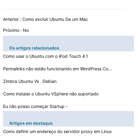
Anterior :
Como excluir Ubuntu De um Mac
Próximo : No
Os artigos relacionados
Como usar o Ubuntu com o iPod Touch 4.1
Permalinks não estão funcionando em WordPress Com o U…
Zimbra Ubuntu Vs . Debian
Como instalar o Ubuntu VSphere não suportado
Eu não posso começar Startup -
Manager para trabalhar …
Como configurar um Ubuntu Server do Windows Home Office…
Artigos em destaque
Como instalar e configurar o Samba no Ubuntu
Como definir um endereço do servidor proxy em Linux