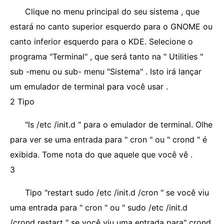
Clique no menu principal do seu sistema , que
estará no canto superior esquerdo para o GNOME ou
canto inferior esquerdo para o KDE. Selecione o
programa "Terminal" , que será tanto na " Utilities "
sub -menu ou sub- menu "Sistema" . Isto irá lançar
um emulador de terminal para você usar .
2 Tipo
"ls /etc /init.d " para o emulador de terminal. Olhe
para ver se uma entrada para " cron " ou " crond " é
exibida. Tome nota do que aquele que você vê .
3
Tipo "restart sudo /etc /init.d /cron " se você viu
uma entrada para " cron " ou " sudo /etc /init.d
/crond restart " se você viu uma entrada para" crond