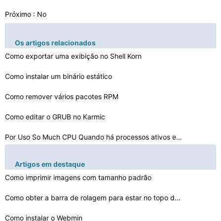
Próximo : No
Os artigos relacionados
Como exportar uma exibição no Shell Korn
Como instalar um binário estático
Como remover vários pacotes RPM
Como editar o GRUB no Karmic
Por Uso So Much CPU Quando há processos ativos estão …
Como importar Tgz Em Thunderbird
Artigos em destaque
Como instalar Enchant PHP
Como imprimir imagens com tamanho padrão
O que é o Fluxbox Fenda
Como obter a barra de rolagem para estar no topo de uma…
Como criar Oracle 9i em Solaris
Como instalar o Webmin