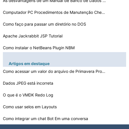
As desvantagens de um Manual de Banco de Dados do Siste…
Computador PC Procedimentos de Manutenção Checklist
Como faço para passar um diretório no DOS
Apache Jackrabbit JSP Tutorial
Como instalar o NetBeans Plugin NBM
Rede de Recursos Não disponível no iTunes
Artigos em destaque
Como reinstalar o BackTrack 4
Como acessar um valor do arquivo de Primavera Proprieda…
Dados JPEG está incorreta
Como criar um componente na pasta Tabelas em Joomla 1.5…
Como ping uma porta aberta
O que é o VMDK Redo Log
Como usar selos em Layouts
Como fechar Biblioteca Export Possibilidade em Allegro …
Como integrar um chat Bot Em uma conversa