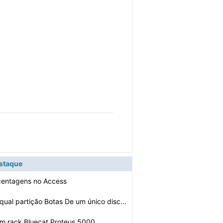
estaque
centagens no Access
Como escolher qual partição Botas De um único disco …
um rack Bluecat Proteus 5000