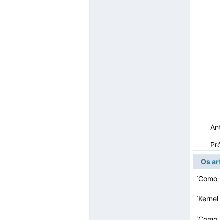
Ant
Pr
Os ar
·
Como 
·
Kernel
·
Como a