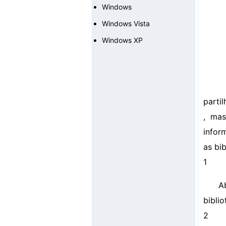
Windows
Windows Vista
Windows XP
parti
, ma
infor
as bib
1
A
biblio
2