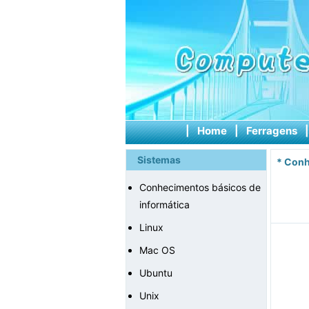
|
Home
|
Ferragens
Sistemas
*
Conh
Conhecimentos básicos de
informática
Linux
Mac OS
Ubuntu
Unix