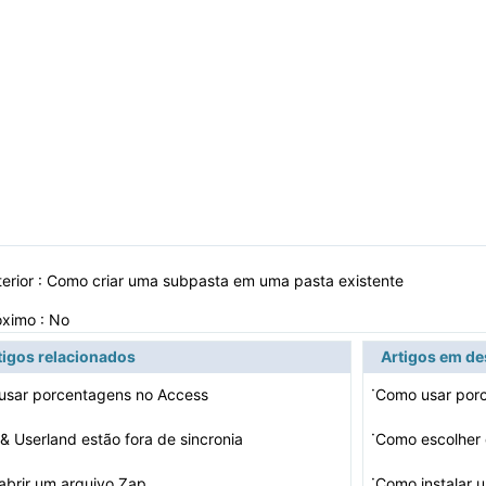
erior :
Como criar uma subpasta em uma pasta existente
óximo : No
tigos relacionados
Artigos em d
·
usar porcentagens no Access
Como usar por
·
 & Userland estão fora de sincronia
·
brir um arquivo Zap
Como instalar 