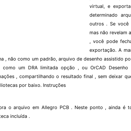
virtual, e expor
determinado arqu
outros . Se você 
mas não revelam a
, você pode fecha
exportação. A man
lha , não como um padrão, arquivo de desenho assistido p
s como um DRA limitada opção , ou OrCAD Desenho 
mações , compartilhando o resultado final , sem deixar q
liotecas por baixo. Instruções
bra o arquivo em Allegro PCB . Neste ponto , ainda é to
teca incluída .