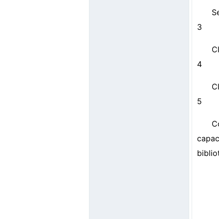
S
3
Cl
4
Cl
5
C
capa
biblio