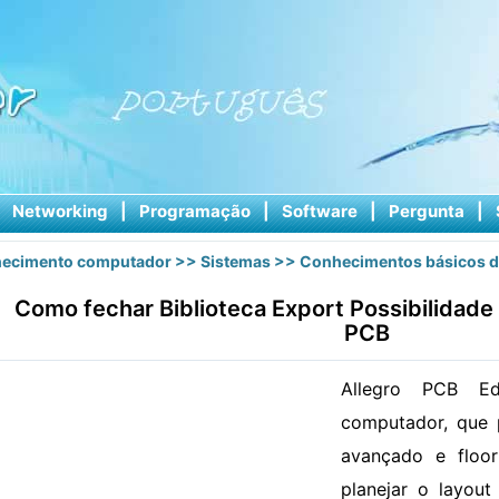
|
Networking
|
Programação
|
Software
|
Pergunta
|
ecimento computador
>>
Sistemas
>>
Conhecimentos básicos d
Como fechar Biblioteca Export Possibilidade 
PCB
Allegro PCB E
computador, que 
avançado e floor
planejar o layout