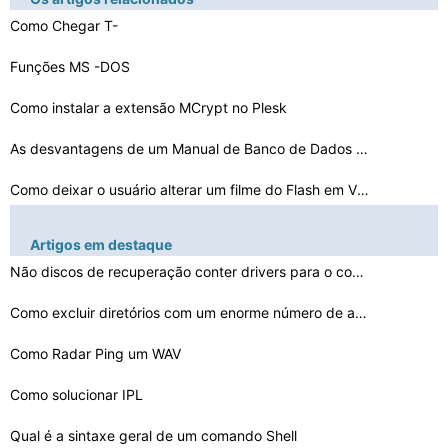
Como Chegar T-
SQL para comportar mais como I- SQL
Funções MS -DOS
Como instalar a extensão MCrypt no Plesk
As desvantagens de um Manual de Banco de Dados do Siste…
Como deixar o usuário alterar um filme do Flash em Vis…
Dados JPEG está incorreta
Artigos em destaque
Como Sair do Chrome OS
Não discos de recuperação conter drivers para o comp…
Caracteres do teclado escondidos
Como excluir diretórios com um enorme número de arqui…
Como fazer um servidor mestre para SRB2
Como Radar Ping um WAV
Apache Jackrabbit JSP Tutorial
Como solucionar IPL
Qual é a sintaxe geral de um comando Shell