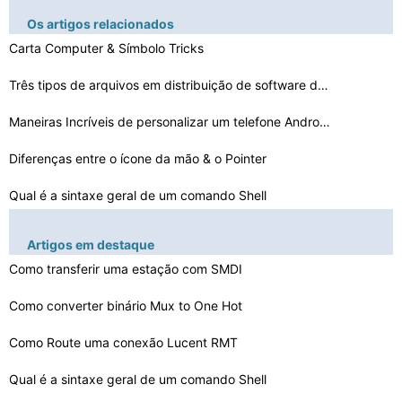
Os artigos relacionados
Carta Computer & Símbolo Tricks
Três tipos de arquivos em distribuição de software d…
Maneiras Incríveis de personalizar um telefone Android…
Diferenças entre o ícone da mão & o Pointer
Qual é a sintaxe geral de um comando Shell
Como fazer desfragmentação Como Administrador
Artigos em destaque
Como criar uma subpasta em uma pasta existente
Como transferir uma estação com SMDI
Como usar Limites planilha de KPI
Como converter binário Mux to One Hot
Como Route uma conexão Lucent RMT
Como escolher qual partição Botas De um único disco …
Localização segredos para Angry Birds
Qual é a sintaxe geral de um comando Shell