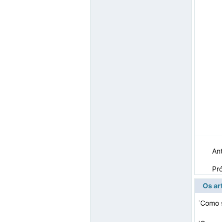
Ant
Pr
Os ar
·
Como s
·