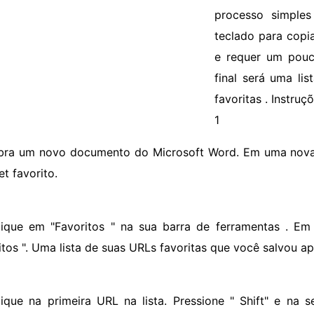
processo simple
teclado para copia
e requer um pouc
final será uma lis
favoritas . Instruç
1
bra um novo documento do Microsoft Word. Em uma nova 
et favorito.
lique em "Favoritos " na sua barra de ferramentas . Em 
itos ". Uma lista de suas URLs favoritas que você salvou ap
lique na primeira URL na lista. Pressione " Shift" e na 