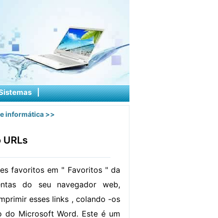
Sistemas
|
e informática
>>
o URLs
es favoritos em " Favoritos " da
entas do seu navegador web,
primir esses links , colando -os
do Microsoft Word. Este é um