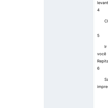
levant
4
Cl
5
I
você 
Repit
6
S
impres