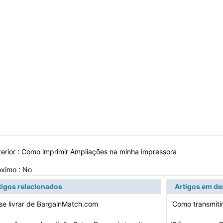
erior :
Como imprimir Ampliações na minha impressora
óximo : No
tigos relacionados
Artigos em d
·
e livrar de BargainMatch.com
Como transmiti
·