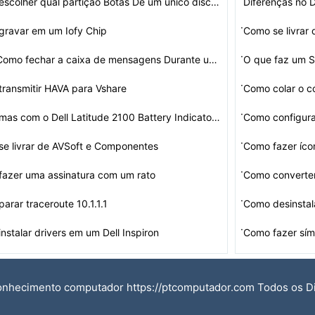
Como escolher qual partição Botas De um único disco …
Diferenças no
·
gravar em um Iofy Chip
Como se livrar
·
WPF: Como fechar a caixa de mensagens Durante um teste …
O que faz um S
·
ransmitir HAVA para Vshare
·
Problemas com o Dell Latitude 2100 Battery Indicator Li…
Como configura
·
e livrar de AVSoft e Componentes
Como fazer íco
·
azer uma assinatura com um rato
Como converte
·
arar traceroute 10.1.1.1
·
nstalar drivers em um Dell Inspiron
Como fazer sím
onhecimento computador https://ptcomputador.com Todos os D