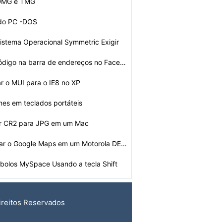
 DMG e TMG
 do PC -DOS
istema Operacional Symmetric Exigir
Como colar o código na barra de endereços no Facebook…
r o MUI para o IE8 no XP
nes em teclados portáteis
r CR2 para JPG em um Mac
Como desinstalar o Google Maps em um Motorola DEXT
bolos MySpace Usando a tecla Shift
ireitos Reservados