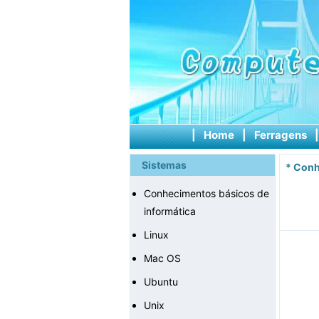
|
Home
|
Ferragens
Sistemas
*
Conh
Conhecimentos básicos de
informática
Linux
Mac OS
Ubuntu
Unix