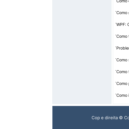
·
Como 
·
·
Como t
·
·
Como s
·
Como f
·
Como p
·
Como i
Cop e direita © C