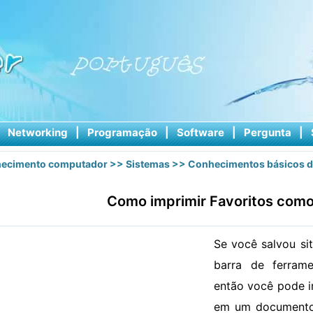
|
Networking
|
Programação
|
Software
|
Pergunta
|
ecimento computador
>>
Sistemas
>>
Conhecimentos básicos d
Como imprimir Favoritos com
Se você salvou sit
barra de ferram
então você pode im
em um documento 