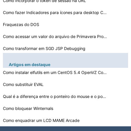
Como Incorporar o token de sessão na URL
Como fazer Indicadores para ícones para desktop Cortes…
Fraquezas do DOS
Como acessar um valor do arquivo de Primavera Proprieda…
Como transformar em SGD JSP Debugging
Como substituir Python para a direita
Artigos em destaque
Como instalar elfutils em um CentOS 5.4 OpenVZ Containe…
Que tipo de modulação é utilizado em conexões de In…
Como gerenciar objetos de metadados
Como substituir EVAL
Como editar uma UniteU Carrinho
Qual é a diferença entre o ponteiro do mouse e o pont…
Como editar o Box Callback em Scilab
Como bloquear Winternals
Como enquadrar um LCD MAME Arcade