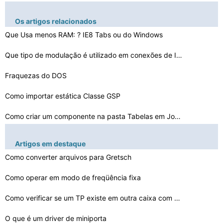
Os artigos relacionados
Que Usa menos RAM: ? IE8 Tabs ou do Windows
Que tipo de modulação é utilizado em conexões de In…
Fraquezas do DOS
Como importar estática Classe GSP
Como criar um componente na pasta Tabelas em Joomla 1.5…
Como configurar um padrão secundário Vlan
Artigos em destaque
Como converter arquivos para Gretsch
Qual é a diferença entre o ponteiro do mouse e o pont…
Como fazer desfragmentação Como Administrador
Como operar em modo de freqüência fixa
O que é um driver de miniporta
Como verificar se um TP existe em outra caixa com SAP
Como programar Prom batatas fritas com uma bateria
O que é um driver de miniporta