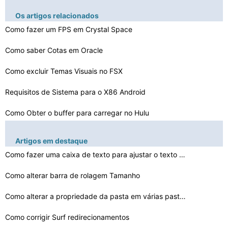
Os artigos relacionados
Como fazer um FPS em Crystal Space
Como saber Cotas em Oracle
Como excluir Temas Visuais no FSX
Requisitos de Sistema para o X86 Android
Como Obter o buffer para carregar no Hulu
Que impactos um desempenho de consulta de dados
Artigos em destaque
O que é uma CP /M
Como fazer uma caixa de texto para ajustar o texto Cres…
Como vincular JMX a um IP
Como alterar barra de rolagem Tamanho
Cinco principais atividades de um OS
Como alterar a propriedade da pasta em várias pastas d…
Como corrigir Surf redirecionamentos
Como faço para recuperar mensagens de secretária elet…