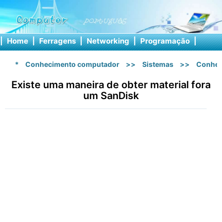
|
Home
|
Ferragens
|
Networking
|
Programação
|
Softw
*
Conhecimento computador
>>
Sistemas
>>
Conhec
Existe uma maneira de obter material fora
um SanDisk