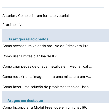
Anterior :
Como criar um formato vetorial
Próximo : No
Os artigos relacionados
Como acessar um valor do arquivo de Primavera Proprieda…
Como usar Limites planilha de KPI
Como criar peças de chapa metálica em Mechanical Desk…
Como reduzir uma imagem para uma miniatura em VB6
Como fazer uma solução de problemas técnico Usando S…
Como Chegar PSP Messenger para Trabalhar
Artigos em destaque
Como posso fazer um arquivo compatível vCalendar
Como Incorporar a Mibbit Freenode em um chat IRC