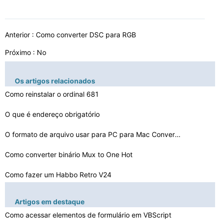
Anterior :
Como converter DSC para RGB
Próximo : No
Os artigos relacionados
Como reinstalar o ordinal 681
O que é endereço obrigatório
O formato de arquivo usar para PC para Mac Conversão
Como converter binário Mux to One Hot
Como fazer um Habbo Retro V24
Como excluir a legenda para uma DAE
Artigos em destaque
Como converter arquivos para Gretsch
Como acessar elementos de formulário em VBScript