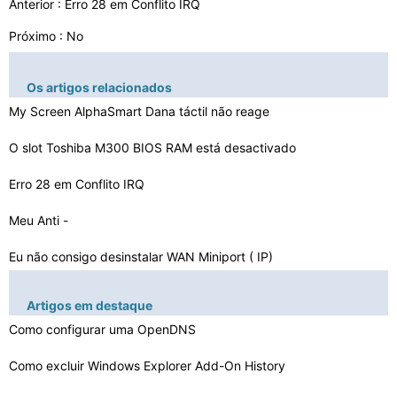
Anterior :
Erro 28 em Conflito IRQ
Próximo : No
Os artigos relacionados
My Screen AlphaSmart Dana táctil não reage
O slot Toshiba M300 BIOS RAM está desactivado
Erro 28 em Conflito IRQ
Meu Anti -
Virus bloqueia o computador quando eu inserir…
Eu não consigo desinstalar WAN Miniport ( IP)
Segurança de inicialização para um Dell GX260
Artigos em destaque
Video Grabber Problemas
Como configurar uma OpenDNS
Fontes de erro não sistemático
Como excluir Windows Explorer Add-On History