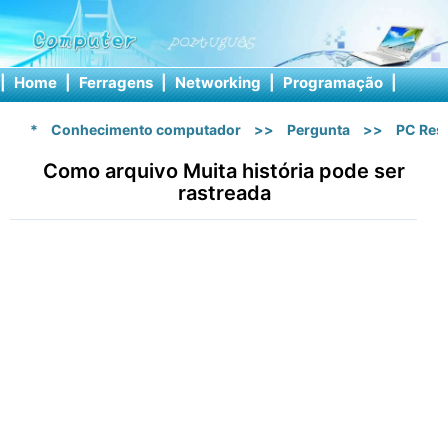
|
Home
|
Ferragens
|
Networking
|
Programação
|
Softw
*
Conhecimento computador
>>
Pergunta
>>
PC Res
Como arquivo Muita história pode ser
rastreada