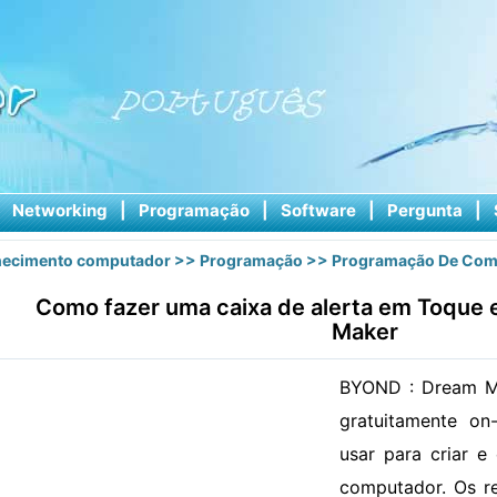
|
Networking
|
Programação
|
Software
|
Pergunta
|
ecimento computador
>>
Programação
>>
Programação De Com
Como fazer uma caixa de alerta em Toque
Maker
BYOND : Dream Ma
gratuitamente on
usar para criar e
computador. Os r