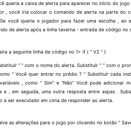
cê queria a caixa de alerta para aparecer no início do jog
or , você iria colocar o comando de alerta na parte do c
 Se você queria o jogador para fazer uma escolha , ao 
do de alerta após a linha taverna - entrada de código no s
sira a seguinte linha de código no 1> if ( " V2 " )
bstituir "
" com o nome do alerta. Substituir "
" com o prom
 como " Você quer entrar no prédio ? " Substituir cada ins
variáveis , como " Sim" e "Não" Você pode adicionar mai
la e , em seguida, uma outra resposta entre aspas . Subs
o a ser executado em cima de responder ao alerta.
alve as alterações para o jogo por clicando no botão " Sav