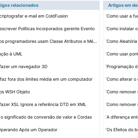
tigos relacionados
Artigos em d
·
riptografar e-mail em ColdFusion
Como usar a f
·
screver Políticas incorporados gerente Evento
Como instalar 
·
Como os programadores usam Classe Atributos e Métodos …
Como Aleatória
…
·
dução à UML
·
fazer um navegador 3D
Programação d
·
faz fora dos limites média em um computador
Como alterar o
·
os WSH Objeto
Como remover 
·
azer XSL Ignore a referência DTD em XML
·
 o significado de conversão de valor e Cordas
A diferença en
·
 Operando Após um Operador