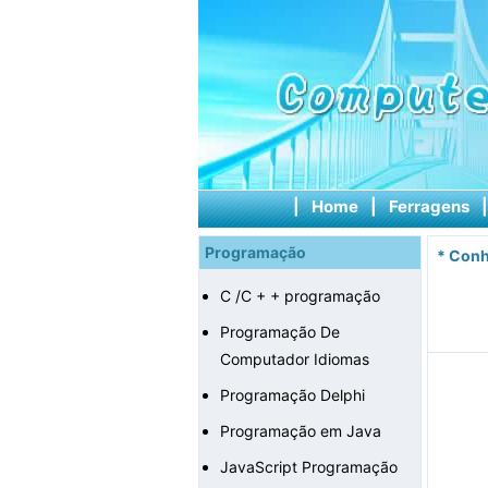
|
Home
|
Ferragens
Programação
*
Conh
C /C + + programação
Programação De
Computador Idiomas
Programação Delphi
Programação em Java
JavaScript Programação