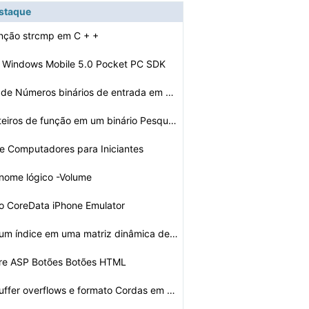
estaque
unção strcmp em C + +
o Windows Mobile 5.0 Pocket PC SDK
 de Números binários de entrada em C +
Como usar ponteiros de função em um binário Pesquisa…
e Computadores para Iniciantes
 nome lógico -Volume
o CoreData iPhone Emulator
Como remover um índice em uma matriz dinâmica de Inte…
tre ASP Botões Botões HTML
Os Efeitos do buffer overflows e formato Cordas em Flux…