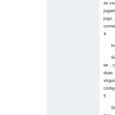
se vo
jogad
jogo.
coman
4
In
Su
ler ,
duas 
vírgu
códig
5
S