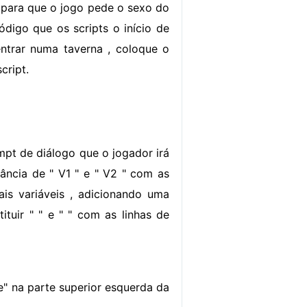
o para que o jogo pede o sexo do
ódigo que os scripts o início de
entrar numa taverna , coloque o
cript.
pt de diálogo que o jogador irá
tância de " V1 " e " V2 " com as
s variáveis ​​, adicionando uma
tituir "
" e "
" com as linhas de
e" na parte superior esquerda da