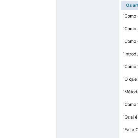
Os ar
·
Como c
·
Como e
·
·
Intro
·
Como 
·
O que 
·
Métod
·
Como f
·
Qual é
·
Falta