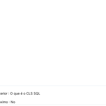
erior :
O que é o CLS SQL
óximo : No