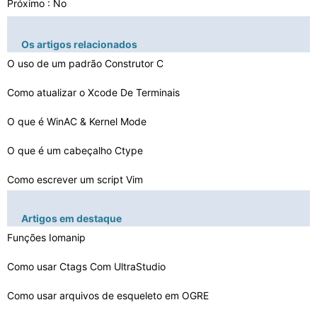
Próximo : No
Os artigos relacionados
O uso de um padrão Construtor C
Como atualizar o Xcode De Terminais
O que é WinAC & Kernel Mode
O que é um cabeçalho Ctype
Como escrever um script Vim
Por que não posso ver minha Xcode iPhone
Artigos em destaque
Como fazer um aplicativo para o iPhone no Visual C
Funções Iomanip
Como editar o Silverlight Datagrid
Como usar Ctags Com UltraStudio
Como adicionar GMP para Xcode
Como usar arquivos de esqueleto em OGRE