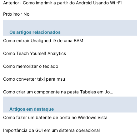
Anterior :
Como imprimir a partir do Android Usando Wi -Fi
Próximo : No
Os artigos relacionados
Como extrair Unaligned lê de uma BAM
Como Teach Yourself Analytics
Como memorizar o teclado
Como converter táxi para msu
Como criar um componente na pasta Tabelas em Joomla 1.5…
Como instalar o MDAC Usando Vinho
Artigos em destaque
Como fazer um batente de porta no Windows Vista
Como criar peças de chapa metálica em Mechanical Desk…
Meu computador não veio com uma Start Up Disk
Importância da GUI em um sistema operacional