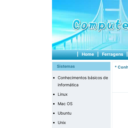
|
Home
|
Ferragens
Sistemas
*
Conh
Conhecimentos básicos de
informática
Linux
Mac OS
Ubuntu
Unix