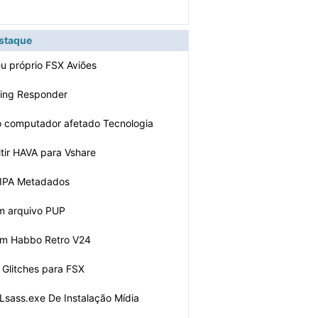
estaque
eu próprio FSX Aviões
Ping Responder
 computador afetado Tecnologia
tir HAVA para Vshare
 IPA Metadados
m arquivo PUP
um Habbo Retro V24
 Glitches para FSX
Lsass.exe De Instalação Mídia