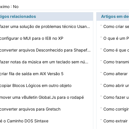
óximo : No
tigos relacionados
Artigos em d
·
Como fazer uma solução de problemas técnico Usando S…
Como criar s
·
onfigurar o MUI para o IE8 no XP
O que é um 
·
Como converter arquivos Desconhecido para Shapefile
Como é que o
·
Como fazer notas da música em um teclado sem números …
Como transmi
·
riar fila de saída em AIX Versão 5
Como alterar
·
opiar Blocos Lógicos em outro objeto
Como abrir u
·
over uma vBulletin Global.Js para o rodapé
Como fazer 
·
onverter arquivos para Gretsch
Como corrigir
·
 é o Caminho DOS Sintaxe
Como extrair 