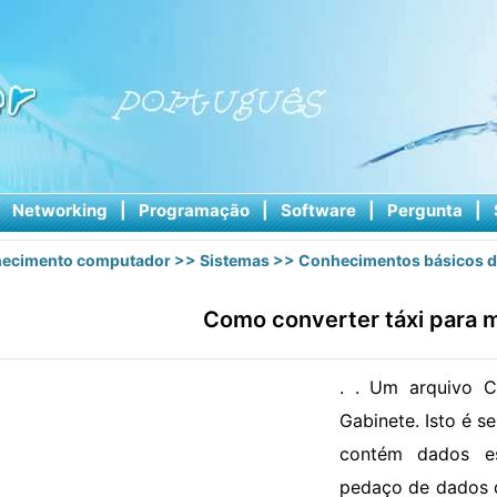
|
Networking
|
Programação
|
Software
|
Pergunta
|
ecimento computador
>>
Sistemas
>>
Conhecimentos básicos d
Como converter táxi para 
. . Um arquivo 
Gabinete. Isto é s
contém dados e
pedaço de dados 