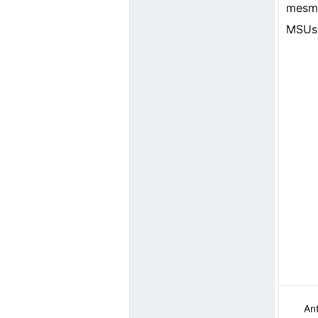
mesma
MSUs 
Ant