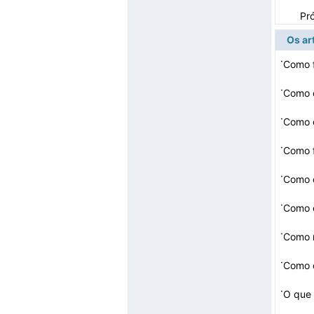
Pr
Os ar
·
·
Como c
·
·
·
Como c
·
Como c
·
Como m
·
Como c
·
O que