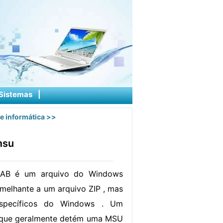
Sistemas
|
e informática
>>
msu
CAB é um arquivo do Windows
emelhante a um arquivo ZIP , mas
specíficos do Windows . Um
que geralmente detém uma MSU