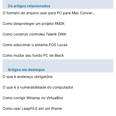
Os artigos relacionados
O formato de arquivo usar para PC para Mac Conversão
Como desproteger um projeto RM2K
Como construir controles Telerik DNN
Como solucionar o sistema POS Lucas
Como mudar seu fundo PC de Black
Como reinstalar o BackTrack 4
Artigos em destaque
Como configurar Endian Uplinks
O que é endereço obrigatório
Como desmontar uma 4L LaserJet
O que é a vulnerabilidade do computador
Como converter Código Foxpro para C + +
Como corrigir Winamp no VirtualBox
Como criar um Plushie Simulator
Como usar LeapFILE em um Iframe