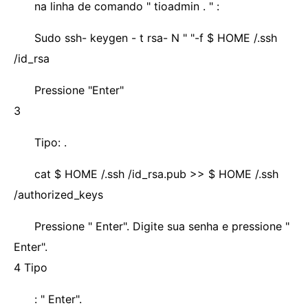
na linha de comando " tioadmin . " :
Sudo ssh- keygen - t rsa- N " "-f $ HOME /.ssh
/id_rsa
Pressione "Enter"
3
Tipo: .
cat $ HOME /.ssh /id_rsa.pub >> $ HOME /.ssh
/authorized_keys
Pressione " Enter". Digite sua senha e pressione "
Enter".
4 Tipo
: " Enter".