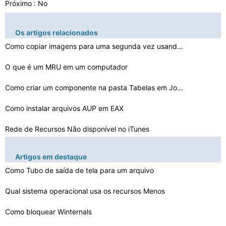
Próximo : No
Os artigos relacionados
Como copiar imagens para uma segunda vez usando o Windo…
O que é um MRU em um computador
Como criar um componente na pasta Tabelas em Joomla 1.5…
Como instalar arquivos AUP em EAX
Rede de Recursos Não disponível no iTunes
Como substituir EVAL
Artigos em destaque
Como Tubo de saída de tela para um arquivo
Como acessar o Script WAN para Packet Tracer Lab 2.5.2
Como converter binário Mux to One Hot
Qual sistema operacional usa os recursos Menos
Como usar os FlepStudio Eventos Scroller
Como bloquear Winternals