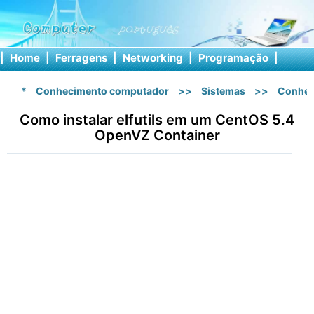
|
Home
|
Ferragens
|
Networking
|
Programação
|
Softw
*
Conhecimento computador
>>
Sistemas
>>
Conhec
Como instalar elfutils em um CentOS 5.4
OpenVZ Container