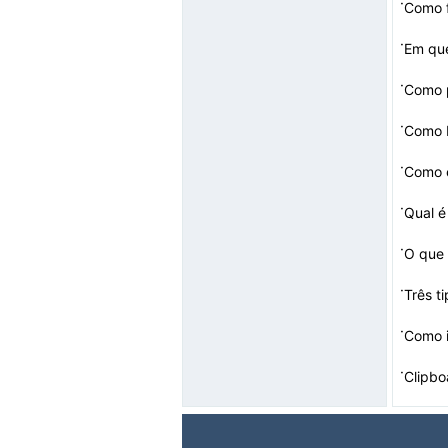
·
Como f
·
·
Como p
·
Como 
·
·
·
·
Três t
·
·
Clipb