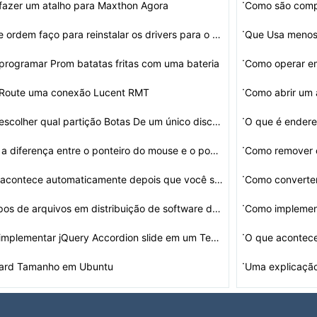
·
azer um atalho para Maxthon Agora
·
Em que ordem faço para reinstalar os drivers para o me…
Que Usa menos
·
rogramar Prom batatas fritas com uma bateria
Como operar e
·
Route uma conexão Lucent RMT
Como abrir um
·
Como escolher qual partição Botas De um único disco …
O que é endere
·
Qual é a diferença entre o ponteiro do mouse e o pont…
Como remover 
·
O que acontece automaticamente depois que você sair do…
Como converter
·
ipos de arquivos em distribuição de software d…
·
Como implementar jQuery Accordion slide em um Tema Word…
·
oard Tamanho em Ubuntu
Uma explicação