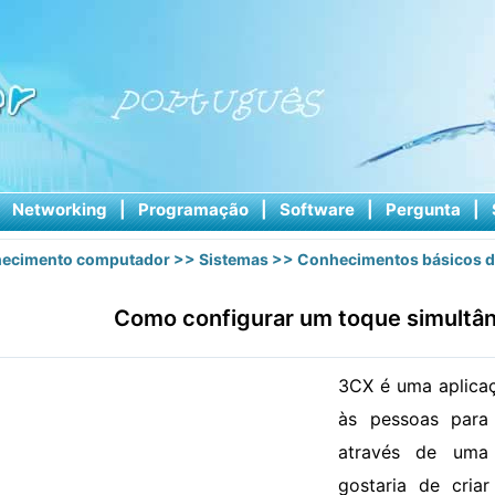
|
Networking
|
Programação
|
Software
|
Pergunta
|
ecimento computador
>>
Sistemas
>>
Conhecimentos básicos d
Como configurar um toque simultâ
3CX é uma aplicaç
às pessoas para 
através de uma 
gostaria de cria