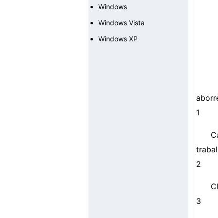
Windows
Windows Vista
Windows XP
aborr
1
C
traba
2
C
3