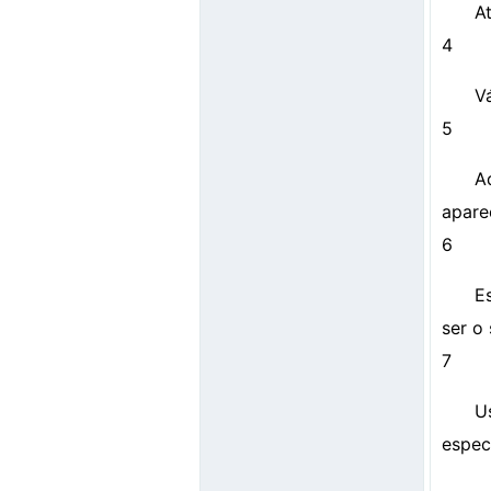
A
4
V
5
A
apare
6
E
ser o
7
U
espec