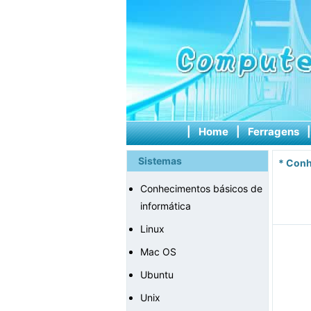
|
Home
|
Ferragens
Sistemas
*
Conh
Conhecimentos básicos de
informática
Linux
Mac OS
Ubuntu
Unix