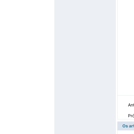
Ant
Pr
Os ar