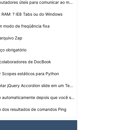
Como são computadores úteis para comunicar ao mundo
 RAM: ? IE8 Tabs ou do Windows
m modo de freqüência fixa
 arquivo Zap
ço obrigatório
colaboradores de DocBook
 Scopes estáticos para Python
Como implementar jQuery Accordion slide em um Tema Word…
O que acontece automaticamente depois que você sair do…
 dos resultados de comandos Ping