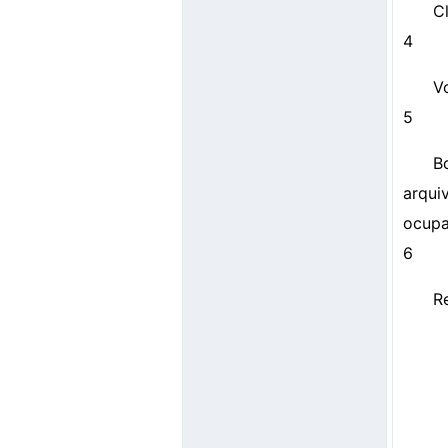
C
4
V
5
B
arqui
ocupa
6
R