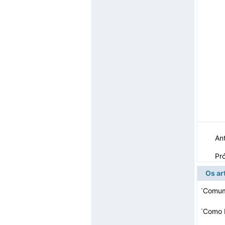
Ant
Pr
Os ar
·
Comum
·
Como I