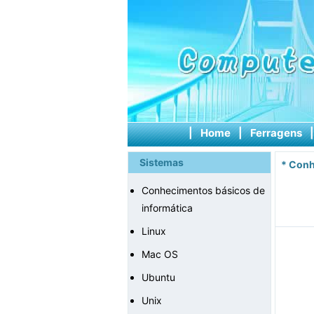
|
Home
|
Ferragens
Sistemas
*
Conh
Conhecimentos básicos de
informática
Linux
Mac OS
Ubuntu
Unix