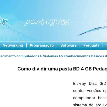
|
Networking
|
Programação
|
Software
|
Pergunta
|
ecimento computador
>>
Sistemas
>>
Conhecimentos básicos d
Como dividir uma pasta BD 4 GB Peda
Blu-ray Disc (B
conter versões r
computador base
sistema de arqui