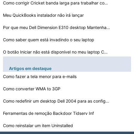
Como corrigir Cricket banda larga para trabalhar com o …
Meu QuickBooks instalador não irá lançar
Por que meu Dell Dimension E310 desktop Mantenha travan…
Como saber quem está invadindo o seu laptop
O botão Iniciar não está disponível no meu laptop C…
Como parar de arquivos BUP
Artigos em destaque
Comunicação não disponível em um Dell V305w
Como fazer a tela menor para e-mails
Como excluir um arquivo Unmovable
Como converter WMA to 3GP
Como redefinir um desktop Dell 2004 para as configuraç…
Computador trava quando ocioso por um longo tempo em Vi…
Como corrigir Baixo Brilho em um Alienware M15x
Ferramentas de remoção Backdoor Tidserv Inf
Como reinstalar um item Uninstalled