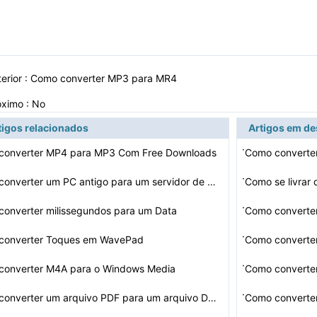
erior :
Como converter MP3 para MR4
óximo : No
tigos relacionados
Artigos em d
·
converter MP4 para MP3 Com Free Downloads
·
Como converter um PC antigo para um servidor de Música…
Como se livrar 
·
onverter milissegundos para um Data
·
converter Toques em WavePad
Como converte
·
converter M4A para o Windows Media
·
Como converter um arquivo PDF para um arquivo DWG ou DX…