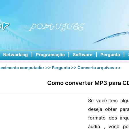
|
Networking
|
Programação
|
Software
|
Pergunta
|
ecimento computador
>>
Pergunta
>>
Converta arquivos
>>
Como converter MP3 para C
Se você tem alg
deseja obter pa
formato dos ar
áudio , você po