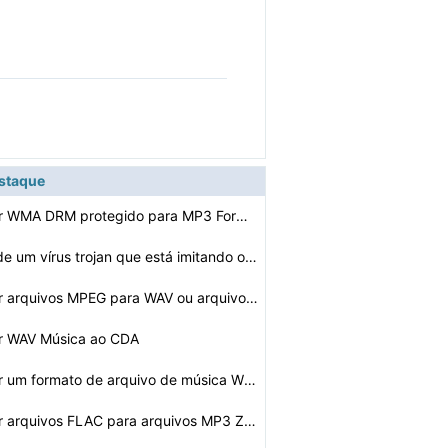
estaque
Como converter WMA DRM protegido para MP3 Formato
de um vírus trojan que está imitando o…
Como converter arquivos MPEG para WAV ou arquivos MP3
r WAV Música ao CDA
Como converter um formato de arquivo de música WMA par…
Como converter arquivos FLAC para arquivos MP3 Zune