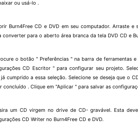
aixar ou usá-lo .
brir Burn4Free CD e DVD em seu computador. Arraste e 
a converter para o aberto área branca da tela DVD CD e Bu
rocure o botão " Preferências " na barra de ferramentas e 
gurações CD Escritor " para configurar seu projeto. Se
 já cumprido a essa seleção. Selecione se deseja que o C
r concluído . Clique em "Aplicar " para salvar as configura
nsira um CD virgem no drive de CD- gravável. Esta deve
gurações CD Writer no Burn4Free CD e DVD.