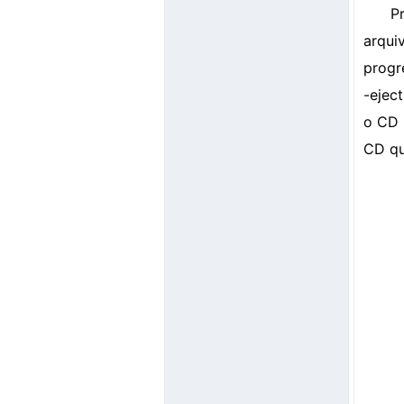
P
arqui
progr
-ejec
o CD 
CD qu