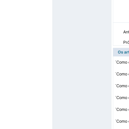
Ant
Pr
Os ar
·
Como 
·
·
Como c
·
Como 
·
Como 
·