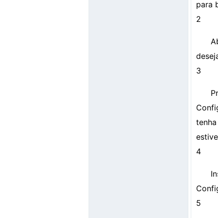
para b
2
A
desej
3
P
Confi
tenha
estive
4
I
Confi
5