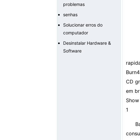
problemas
senhas
Solucionar erros do
computador
Desinstalar Hardware &
Software
rapid
Burn4
CD gr
em b
Show 
1
B
consu