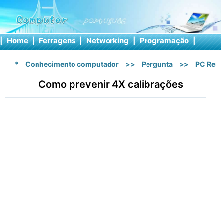
|
Home
|
Ferragens
|
Networking
|
Programação
|
Softw
*
Conhecimento computador
>>
Pergunta
>>
PC Res
Como prevenir 4X calibrações