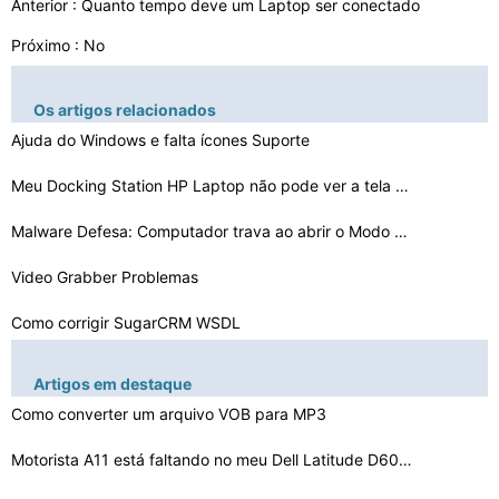
Anterior :
Quanto tempo deve um Laptop ser conectado
Próximo : No
Os artigos relacionados
Ajuda do Windows e falta ícones Suporte
Meu Docking Station HP Laptop não pode ver a tela do p…
Malware Defesa: Computador trava ao abrir o Modo de seg…
Video Grabber Problemas
Como corrigir SugarCRM WSDL
Por que meus arquivos MTP Não Upload corretamente
Artigos em destaque
O que deve a temperatura de um Intel DG31PR G31 placa-
Como converter um arquivo VOB para MP3
m…
Acesso negado . Apenas um administrador pode enumerar t…
Motorista A11 está faltando no meu Dell Latitude D600