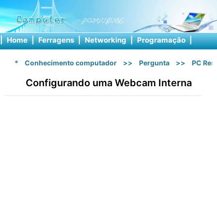
|
Home
|
Ferragens
|
Networking
|
Programação
|
Softw
*
Conhecimento computador
>>
Pergunta
>>
PC Res
Configurando uma Webcam Interna