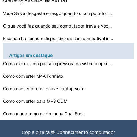
Streaming de vídeo uso da CPU
Você Salve desgaste e rasgo quando o computador está …
O que você faz quando seu computador trava e você nã…
E se não há nenhum dispositivo de som compatível ins…
Como manter seu computador no Modo de Espera
Artigos em destaque
Como corrigir Bluetooth e Wi-Fi Interferência
Como excluir uma pasta impressora no sistema operaciona…
O que está causando o Wi -Fi para Act Up
Como converter M4A Formato
Como consertar uma chave Laptop solto
Como limpar o seu Mac quando ele está funcionando irre…
Como converter para MP3 ODM
Superaquecimento LCD: Backlight Liga Em seguida Off
Como mudar o nome do menu Dual Boot
Como reparar as dobradiças Laptops Dell
Cop e direita © Conhecimento computador