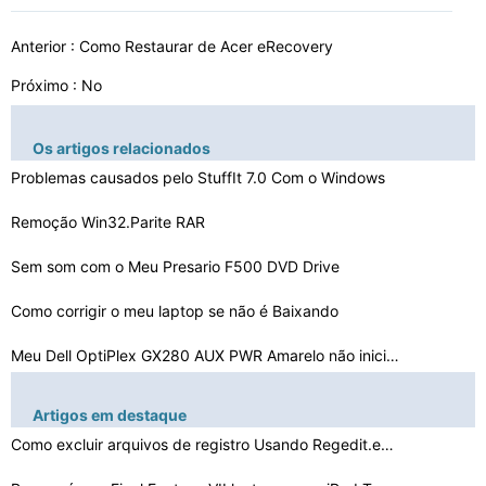
Anterior :
Como Restaurar de Acer eRecovery
Próximo : No
Os artigos relacionados
Problemas causados ​​pelo StuffIt 7.0 Com o Windows
Remoção Win32.Parite RAR
Sem som com o Meu Presario F500 DVD Drive
Como corrigir o meu laptop se não é Baixando
Meu Dell OptiPlex GX280 AUX PWR Amarelo não inicializa…
Motorista A11 está faltando no meu Dell Latitude D600
Artigos em destaque
Boot lento após a tela Asus respingo
Como excluir arquivos de registro Usando Regedit.exe