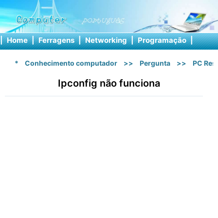
|
Home
|
Ferragens
|
Networking
|
Programação
|
Softw
*
Conhecimento computador
>>
Pergunta
>>
PC Res
Ipconfig não funciona