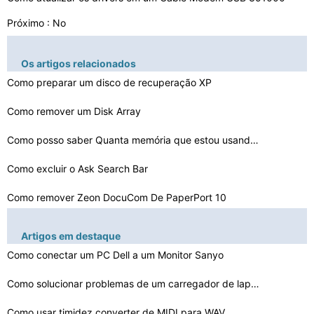
Próximo : No
Os artigos relacionados
Como preparar um disco de recuperação XP
Como remover um Disk Array
Como posso saber Quanta memória que estou usando no me…
Como excluir o Ask Search Bar
Como remover Zeon DocuCom De PaperPort 10
Como bloquear MSN Live
Artigos em destaque
Como convidar jogadores na guilda Ragnarok
Como conectar um PC Dell a um Monitor Sanyo
Como se livrar de Avt.Exe
Como solucionar problemas de um carregador de laptop qu…
Como limpar Visualizador de eventos regista
Como usar timidez converter de MIDI para WAV