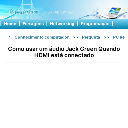
|
Home
|
Ferragens
|
Networking
|
Programação
|
Softw
*
Conhecimento computador
>>
Pergunta
>>
PC Res
Como usar um áudio Jack Green Quando
HDMI está conectado