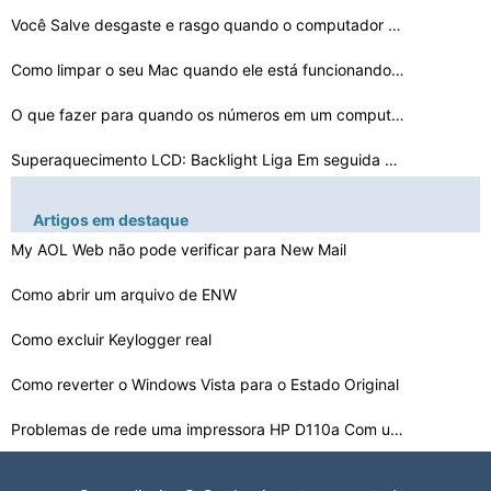
Você Salve desgaste e rasgo quando o computador está …
Como limpar o seu Mac quando ele está funcionando irre…
O que fazer para quando os números em um computador sã…
Superaquecimento LCD: Backlight Liga Em seguida Off
O som no Skype está vindo através das colunas e não …
Artigos em destaque
Streaming de vídeo uso da CPU
My AOL Web não pode verificar para New Mail
Como abrir um arquivo de ENW
O que fazer se alguém está adulteração de seu compu…
Como corrigir Bluetooth e Wi-Fi Interferência
Como excluir Keylogger real
Como reverter o Windows Vista para o Estado Original
E se não há nenhum dispositivo de som compatível ins…
Problemas de rede uma impressora HP D110a Com um Laptop…
Como remover a Lixeira Do Windows XP Desktop