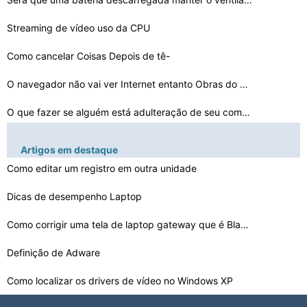
Streaming de vídeo uso da CPU
Como cancelar Coisas Depois de tê-
los enviado para a i…
O navegador não vai ver Internet entanto Obras do Outl…
O que fazer se alguém está adulteração de seu compu…
Quando os botões não vai responder em um gravador de …
Artigos em destaque
Como editar um registro em outra unidade
Superaquecimento LCD: Backlight Liga Em seguida Off
Dicas de desempenho Laptop
O que você faz quando seu computador trava e você nã…
Como corrigir uma tela de laptop gateway que é Black
Como limpar o seu Mac quando ele está funcionando irre…
Definição de Adware
O som no Skype está vindo através das colunas e não …
Como localizar os drivers de vídeo no Windows XP