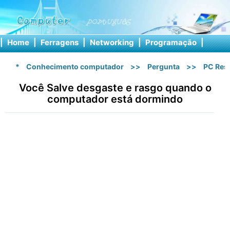
|
Home
|
Ferragens
|
Networking
|
Programação
|
Softw
*
Conhecimento computador
>>
Pergunta
>>
PC Res
Você Salve desgaste e rasgo quando o
computador está dormindo