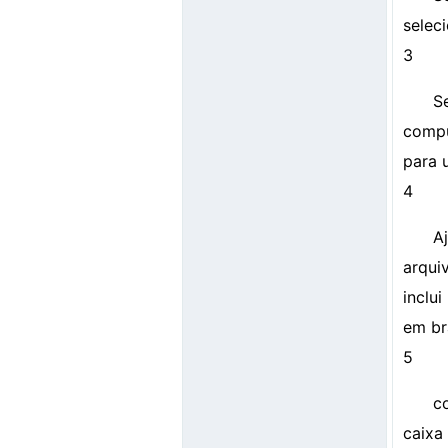
selec
3
S
compu
para 
4
A
arqui
inclu
em br
5
c
caixa