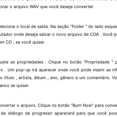
ionar o arquivo WAV que você deseja converter.
elecione o local de saída. Na seção "Folder " do lado esquer
tador onde deseja salvar o novo arquivo de CDA . Você p
um CD , se você quiser .
juste as propriedades . Clique no botão "Propriedade " 
vo . Um pop-up irá aparecer onde você pode inserir as in
i o título , artista, álbum , ano, gênero e um comentário.
anco se quiser.
onverter o arquivo. Clique no botão "Burn Now" para conv
 de diálogo de progresso aparecerá para que você po