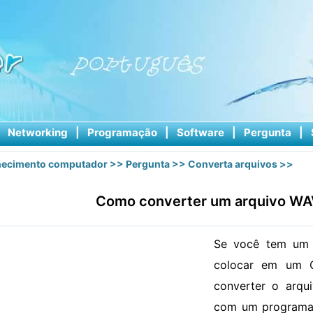
|
Networking
|
Programação
|
Software
|
Pergunta
|
ecimento computador
>>
Pergunta
>>
Converta arquivos
>>
Como converter um arquivo WA
Se você tem um 
colocar em um C
converter o arq
com um programa 