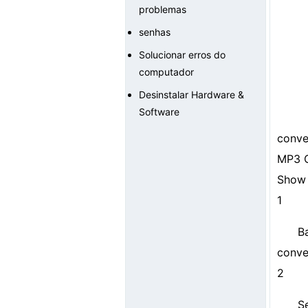
problemas
senhas
Solucionar erros do
computador
Desinstalar Hardware &
Software
conve
MP3 
Show 
1
B
conve
2
S