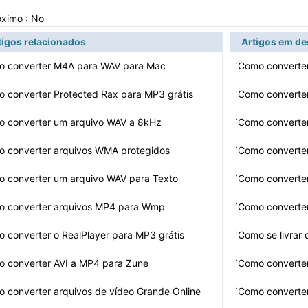
óximo : No
tigos relacionados
Artigos em d
·
 converter M4A para WAV para Mac
Como converter
·
 converter Protected Rax para MP3 grátis
Como converter
·
 converter um arquivo WAV a 8kHz
Como converte
·
 converter arquivos WMA protegidos
Como converter
·
 converter um arquivo WAV para Texto
Como converte
·
 converter arquivos MP4 para Wmp
Como converter
·
 converter o RealPlayer para MP3 grátis
Como se livrar 
·
 converter AVI a MP4 para Zune
·
 converter arquivos de vídeo Grande Online
Como convert