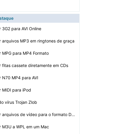
estaque
 3G2 para AVI Online
 arquivos MP3 em ringtones de graça
r MPG para MP4 Formato
 fitas cassete diretamente em CDs
r N70 MP4 para AVI
 MIDI para iPod
do vírus Trojan Zlob
Como converter arquivos de vídeo para o formato DVD gr…
er M3U a WPL em um Mac