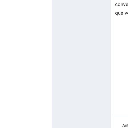
conve
que v
Ant