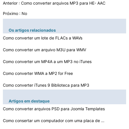
Anterior :
Como converter arquivos MP3 para HE- AAC
Próximo : No
Os artigos relacionados
Como converter um lote de FLACs a WAVs
Como converter um arquivo M3U ​​para WMV
Como converter um MP4A a um MP3 no iTunes
Como converter WMA a MP2 for Free
Como converter iTunes 9 Biblioteca para MP3
Como converter OGV para MP3
Artigos em destaque
Como converter vídeo para dispositivos móveis
Como converter arquivos PSD para Joomla Templates
Como converter A3L e M3U Playlist no Ubuntu
Como consertar um computador com uma placa de vírus Te…