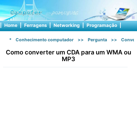
|
Home
|
Ferragens
|
Networking
|
Programação
|
Softw
*
Conhecimento computador
>>
Pergunta
>>
Conver
Como converter um CDA para um WMA ou
MP3