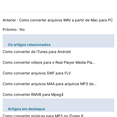
Anterior :
Como converter arquivos WAV a partir de Mac para PC
Próximo : No
Os artigos relacionados
Como converter de iTunes para Android
Como converter vídeos para o Real Player Media Player
Como converter arquivos SWF para FLV
Como converter arquivos M4A para arquivos MP3 de graça…
Como converter RMVB para Mpeg4
Como converter WMA para RAX de graça
Artigos em destaque
Como converter WMA protegidos músicas para MP3
Como converter músicas para MP3 no iTunes 9