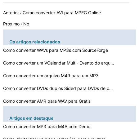
Anterior :
Como converter AVI para MPEG Online
Próximo : No
Os artigos relacionados
Como converter WAVs para MP3s com SourceForge
Como converter um VCalendar Multi- Evento do arquivo em…
Como converter um arquivo M4R para um MP3
Como converter DVDs duplos Sided para DVDs de camada du…
Como converter AMR para WAV para Grátis
Como converter WMA para MP3 e arquivos JPEG
Artigos em destaque
Como converter MP3 para M4A Online
Como converter MP3 para M4A com Demo