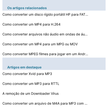
Os artigos relacionados
Como converter um disco rígido portátil HP para FAT32…
Como converter um MP4 para H.264
Como converter arquivos não áudio em ondas de áudio
Como converter um MP4 para um MPG ou MOV
Como converter MPEG filmes para jogar em um Android
Como converter arquivos WMA para WAV Com Shareware
Artigos em destaque
Como converter Xvid para MP3
Como converter arquivos MP3 para outros formatos de áu…
Como converter um MP3 para RTTL
Como converter uma música para um toque livre com iTun…
Como converter arquivos Bordados Art
A remoção de um Downloader Vírus
Como converter um arquivo de M4A para MP3 com o freewar…
Como converter arquivos VOC para formato WAV no Windows…