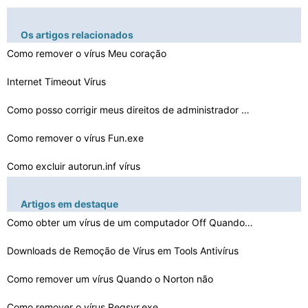
Os artigos relacionados
Como remover o vírus Meu coração
Internet Timeout Vírus
Como posso corrigir meus direitos de administrador depo…
Como remover o vírus Fun.exe
Como excluir autorun.inf vírus
Como bloquear um vírus Trojan
Artigos em destaque
Como se livrar de Antivirus XP Pro Vírus
Como obter um vírus de um computador Off Quando uma te…
Como remover um vírus de Restauração do Sistema
Downloads de Remoção de Vírus em Tools Antivírus
Sistema de Segurança Vírus Remoção manual
Como remover um vírus Quando o Norton não
Como remover um vírus Quando o Norton não
Como remover o vírus Regsvr.exe