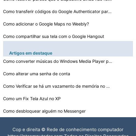
Como transferir códigos do Google Authenticator para u…
Como adicionar o Google Maps no Weebly?
Como compartilhar sua tela com o Google Hangout
Com que frequência o Google Maps é atualizado? Quando…
Artigos em destaque
Como salvar uma rota no Google Maps
Como converter músicas do Windows Media Player para o …
Como alterar uma senha de conta
Como corrigir erros de muitos redirecionamentos no Goog…
Como baixar um álbum de fotos no Google Fotos
Como Verificar se há um vazamento de memória no Windo…
Como fazer uma rota personalizada no Google Maps
Como um Fix Tela Azul no XP
Como desbloquear alguém no Messenger
O que é o System 32 Gzmrt.dll
Cop e direita © Rede de conhecimento computador
Como limpar cookies em um Computador