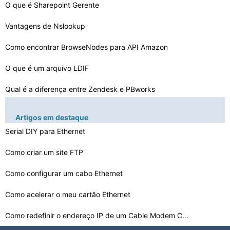
O que é Sharepoint Gerente
Vantagens de Nslookup
Como encontrar BrowseNodes para API Amazon
O que é um arquivo LDIF
Qual é a diferença entre Zendesk e PBworks
A evolução do ICS
Artigos em destaque
Qual é o comando Ping Usado Para
Serial DIY para Ethernet
Como criar um site FTP
Especificações recomendadas para um sistema operacion…
Como acelerar o seu Conexão
Como configurar um cabo Ethernet
Será que meu e-
Como acelerar o meu cartão Ethernet
mail ser perdido Se eu abandonado no en…
Como redefinir o endereço IP de um Cable Modem Comcast…