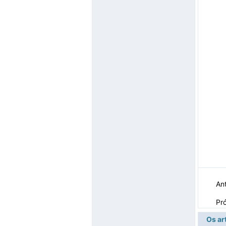
Ant
Pr
Os ar