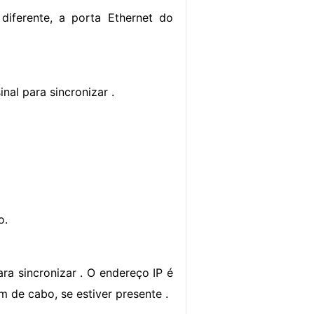
iferente, a porta Ethernet do
al para sincronizar .
o.
a sincronizar . O endereço IP é
m de cabo, se estiver presente .