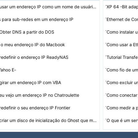
·
Como usar um endereço IP como um nome de usuário para…
XP 64 -Bit ada
·
 para sub-redes em um endereço IP
Ethernet de Co
·
Obter DNS a partir do DOS
·
é o meu endereço IP do Macbook
Como usar a Et
·
edefinir o endereço IP ReadyNAS
Tutorial Transf
·
Yahoo E-
Como fio de um
suários bloco de endereço IP do re…
·
girar um endereço IP com VBA
Como excluir u
·
u vejo um endereço IP no Chatroulette
·
edefinir o seu endereço IP Frontier
·
Como criar um disco de inicialização do Ghost que map…
O que é um ser