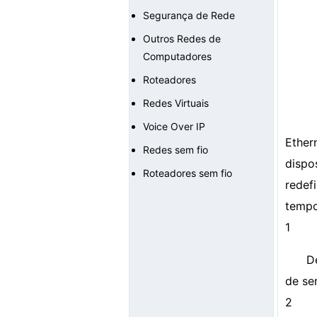
Segurança de Rede
Outros Redes de
Computadores
Roteadores
Redes Virtuais
Voice Over IP
Ether
Redes sem fio
dispo
Roteadores sem fio
redef
tempo
1
D
de se
2