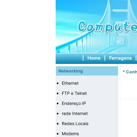
|
Home
|
Ferragens
Networking
*
Conh
Ethernet
FTP e Telnet
Endereço IP
rede Internet
Redes Locais
Modems