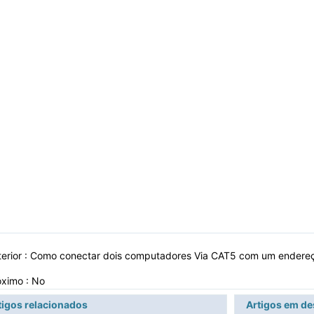
erior :
Como conectar dois computadores Via CAT5 com um endere
óximo : No
tigos relacionados
Artigos em d