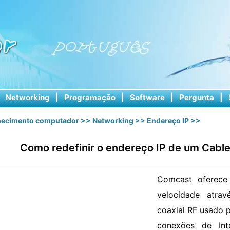
|
Networking
|
Programação
|
Software
|
Pergunta
|
ecimento computador
>>
Networking
>>
Endereço IP
>>
Como redefinir o endereço IP de um Cab
Comcast oferece 
velocidade atr
coaxial RF usado p
conexões de Int