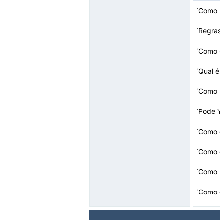
·
·
Regras
·
Como 
·
Qual 
·
Como r
·
Pode 
mail U
·
Como 
·
Como e
·
Como r
·