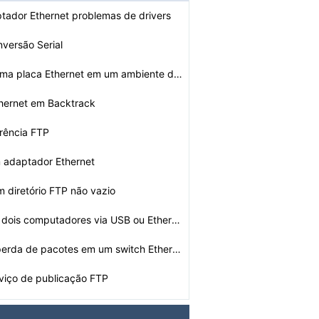
ptador Ethernet problemas de drivers
nversão Serial
Como instalar uma placa Ethernet em um ambiente de trab…
hernet em Backtrack
erência FTP
 adaptador Ethernet
m diretório FTP não vazio
Como conectar dois computadores via USB ou Ethernet
Como medir a perda de pacotes em um switch Ethernet
viço de publicação FTP