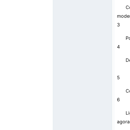
C
modem
3
P
4
D
5
C
6
L
agora